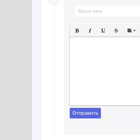
Полужирный
Курсив
Подчеркнуты
Зачеркн
Отправить