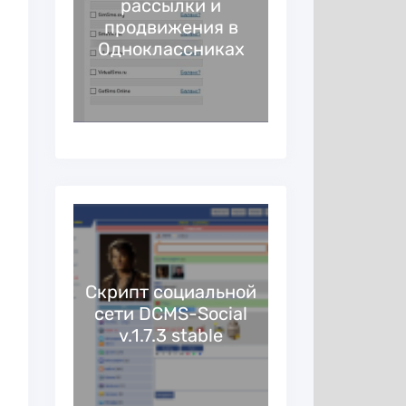
рассылки и
безопасная
 для
продвижения в
в социальны
ов и
Одноклассниках
ров
ork —
ная
еть с
Скрипт социальной
Cписок по
ng-
сети DCMS-Social
сайтов для
и
v.1.7.3 stable
в интер
ой
ой