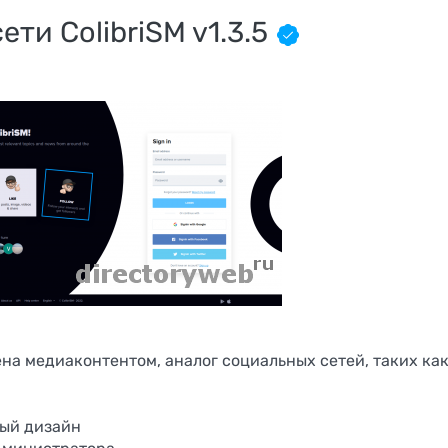
ти ColibriSM v1.3.5
на медиаконтентом, аналог социальных сетей, таких ка
TON Dating — 
слон сред
ный дизайн
источнико
ов