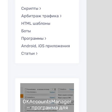
Скрипты
Арбитраж трафика
HTML шаблоны
Боты
Программы
Android, iOS приложения
Статьи
к
новый
и
OKAccountsManager
в
— программа для
Обзор Acc