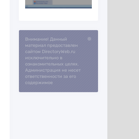
Loading...
Внимание! Данный
материал предоставлен
сайтом DirectoryWeb.ru
исключительно в
ознакомительных целях.
Администрация не несет
ответственности за его
содержимое