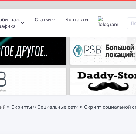
рбитраж
Статьи
Контакты
рафика
ний
»
Скрипты
»
Социальные сети
» Скрипт социальной сет