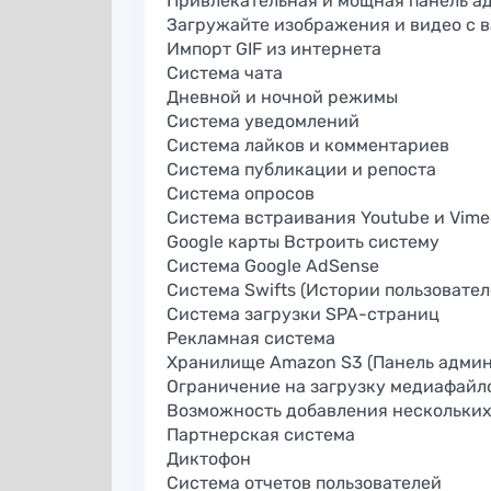
Привлекательная и мощная панель а
безопасная работа
на домене дл
Загружайте изображения и видео с 
в социальных сетях
аккаунтов Goog
Импорт GIF из интернета
Система чата
Дневной и ночной режимы
Система уведомлений
Система лайков и комментариев
Система публикации и репоста
Система опросов
Система встраивания Youtube и Vime
Google карты Встроить систему
Система Google AdSense
Система Swifts (Истории пользовател
Система загрузки SPA-страниц
Скрипт
Рекламная система
й
Cписок полезных
партнёрской
Хранилище Amazon S3 (Панель админ
сайтов для работы
программы
Ограничение на загрузку медиафайл
в интернете
контекстной
Возможность добавления нескольких
рекламы WMlin
Партнерская система
Диктофон
Система отчетов пользователей