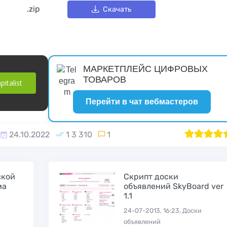
.zip
Скачать
МАРКЕТПЛЕЙС ЦИФРОВЫХ
ТОВАРОВ
italist
Перейти в чат вебмастеров
24.10.2022
1 3 310
1
1
2
100
3
4
ской
Скрипт доски
ма
объявлений SkyBoard ver
1.1
24-07-2013, 16:23, Доски
объявлений