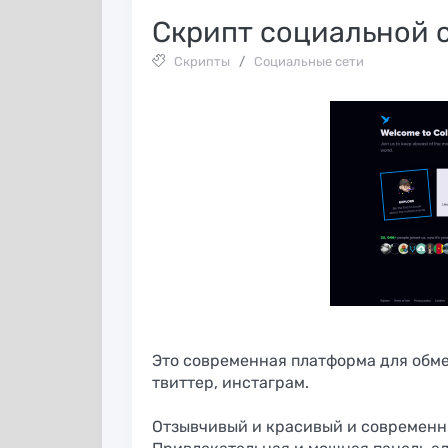
Скрипт социальной се
Скрипты
/
Социальные сети
Это современная платформа для обме
твиттер, инстаграм.
r
Настройка
Отзывчивый и красивый и современ
Обзор Accovod:
почтовых ящик