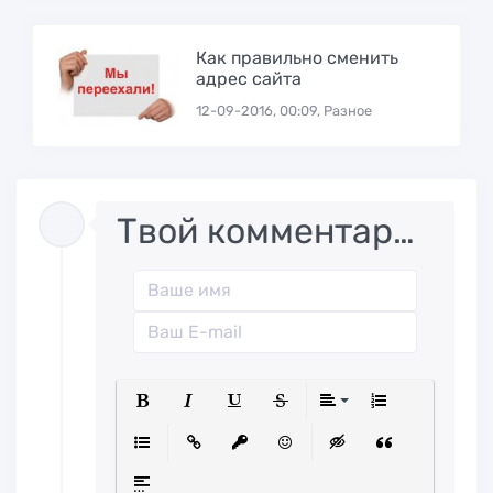
Как правильно сменить
адрес сайта
12-09-2016, 00:09, Разное
Твой комментарий..
Полужирный
Курсив
Подчеркнутый
Зачеркнутый
Выравниван
Нумерованн
Маркированный список
Вставить ссылку
Вставить защищенную ссылк
Вставить смайлик
Вставка скрытого
Вставка ци