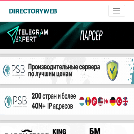
DIRECTORYWEB
русские сериалы