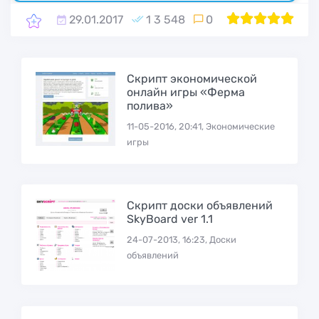
29.01.2017
1 3 548
0
1
2
100
3
4
5
Cкрипт экономической
онлайн игры «Ферма
полива»
11-05-2016, 20:41, Экономические
игры
Скрипт доски объявлений
SkyBoard ver 1.1
24-07-2013, 16:23, Доски
объявлений