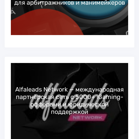
для арбитражников и манимейкеров
Alfaleads Network — международная
партнёрская сеть с 5000+ iGaming-
офферами и юридической
поддержкой