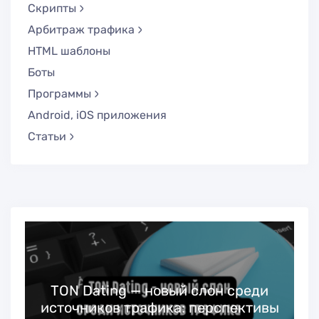
Скрипты
Арбитраж трафика
HTML шаблоны
Боты
Программы
Android, iOS приложения
Статьи
TON Dating — новый слон среди
источников трафика: перспективы