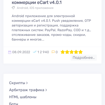
коммерции eCart v4.0.1
Android, iOS приложения
Android приложение для электронной
коммерции eCart v4.0.1. Push уведомления, OTP
авторизация и регистрация, поддержка
платежных систем: PayPal, RazorPay, COD и т.д.,
отслеживание заказов, промо-коды, скидки,
баннеры и многое...
08.09.2022
1 2 940
0
100
1
2
3
4
5
Подробнее..
Скрипты
Арбитраж трафика
HTML шаблоны
Боты