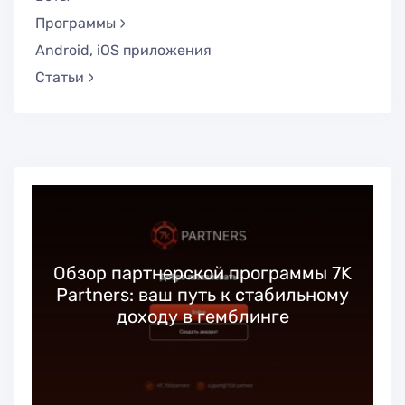
Программы
Android, iOS приложения
Статьи
нерской программы 7K
Huffson Group: об
аш путь к стабильному
программы в iG
ду в гемблинге