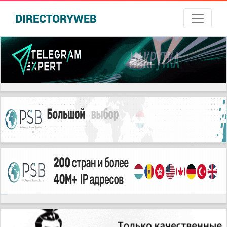
DIRECTORYWEB
русские сериалы