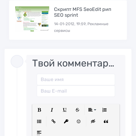
Скрипт MFS SeoEdit рип
SEO sprint
14-01-2012, 19:59, Рекламные
сервисы
Твой комментарий..
Полужирный
Курсив
Подчеркнутый
Зачеркнутый
Выравниван
Нумерованн
Маркированный список
Вставить ссылку
Вставить защищенную ссылк
Вставить смайлик
Вставка скрытого
Вставка ци