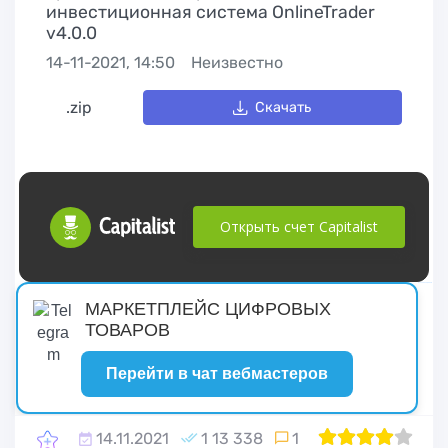
инвестиционная система OnlineTrader
v4.0.0
14-11-2021, 14:50
Неизвестно
.zip
Скачать
Открыть счет Capitalist
русские сериалы
МАРКЕТПЛЕЙС ЦИФРОВЫХ
ТОВАРОВ
Перейти в чат вебмастеров
14.11.2021
1 13 338
1
1
2
80
3
4
5