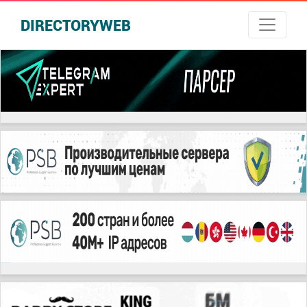
DIRECTORYWEB
русские сериалы