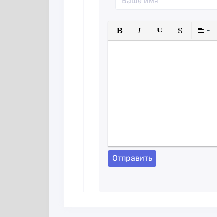
Полужирный
Курсив
Подчеркнуты
Зачеркн
Отправить