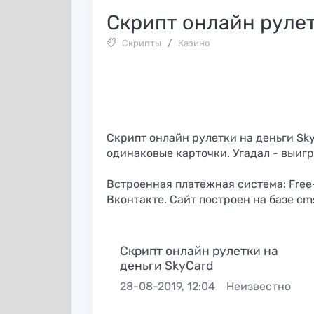
Скрипт онлайн рулет
Скрипты
/
Казино
Скрипт онлайн рулетки на деньги Sky
одинаковые карточки. Угадал - выигра
Встроенная платежная система: Free
Вконтакте. Сайт построен на базе cms 
Скрипт онлайн рулетки на
деньги SkyCard
Huffson Group:
28-08-2019, 12:04
Неизвестно
InstAccountsMan
образец
— полный комб