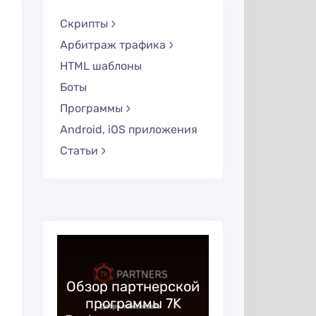
Скрипты
Арбитраж трафика
HTML шаблоны
Боты
Программы
Android, iOS приложения
Статьи
—
ая
Обзор партнерской
Huffson G
 в
программы 7K
образ