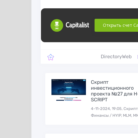
партнёрской
для работы с
программы в
Instagram
iGaming вертикали
Открыть счет Cap
DirectoryWeb
Скрипт
инвестиционного
проекта №27 для H
Скрипт систем
SCRIPT
Proxy-seller
приема платеж
4-11-2024, 19:05, Скрипт
Bootpay
Финансы / HYIP, MLM, М