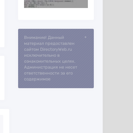
Loading...
Внимание! Данный
материал предоставлен
сайтом DirectoryWeb.ru
исключительно в
ознакомительных целях.
Администрация не несет
ответственности за его
содержимое