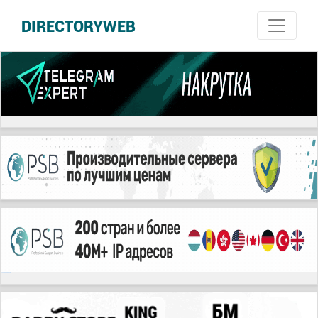
DIRECTORYWEB
русские сериалы