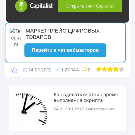
Открыть счет Capitalist
русские сериалы
МАРКЕТПЛЕЙС ЦИФРОВЫХ
ТОВАРОВ
Перейти в чат вебмастеров
14.01.2012
1 27 144
0
1
2
80
3
4
5
Как сделать счётчик время
выполнения скрипта
24-11-2011, 21:23, Сайтостроение