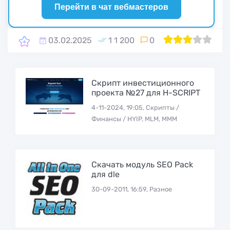
Перейти в чат вебмастеров
03.02.2025
1 1 200
0
1
60
2
3
4
5
Скрипт инвестиционного
проекта №27 для H-SCRIPT
4-11-2024, 19:05, Скрипты /
Финансы / HYIP, MLM, МММ
Скачать модуль SEO Pack
для dle
30-09-2011, 16:59, Разное