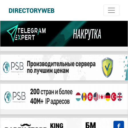
DIRECTORYWEB
русские сериалы