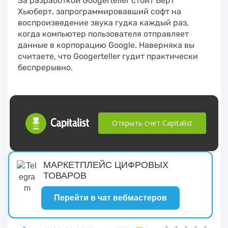
За разработкой Googerteller стоит Берт
Хьюберт, запрограммировавший софт на
воспроизведение звука гудка каждый раз,
когда компьютер пользователя отправляет
данные в корпорацию Google. Наверняка вы
считаете, что Googerteller гудит практически
беспрерывно.
Открыть счет Capitalist
русские сериалы
МАРКЕТПЛЕЙС ЦИФРОВЫХ
ТОВАРОВ
Перейти в чат вебмастеров