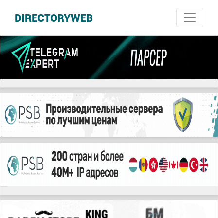
DIRECTORYWEB
русские сериалы