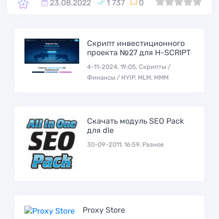
23.08.2022
1 737
0
0
1
2
3
4
5
Скрипт инвестиционного
проекта №27 для H-SCRIPT
4-11-2024, 19:05, Скрипты /
Финансы / HYIP, MLM, МММ
Скачать модуль SEO Pack
для dle
30-09-2011, 16:59, Разное
Proxy Store