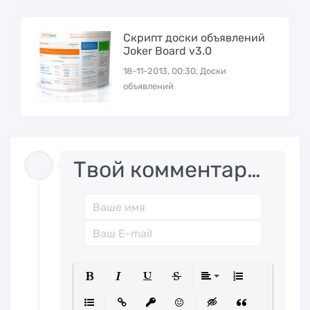
Скрипт доски объявлений
Joker Board v3.0
18-11-2013, 00:30, Доски
объявлений
Твой комментарий..
Полужирный
Курсив
Подчеркнутый
Зачеркнутый
Выравниван
Нумерованн