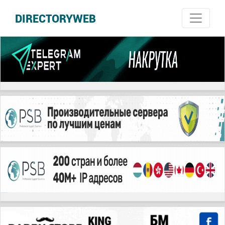
DIRECTORYWEB
русские сериалы