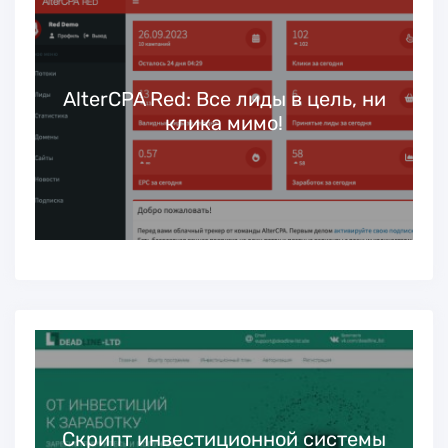
ь
AlterCPA Red: Все лиды в цель, ни
клика мимо!
Скрипт инвестиционной системы