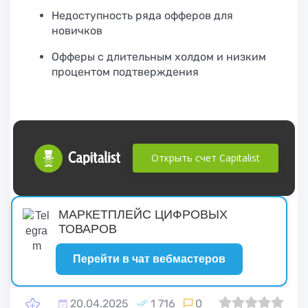
Недоступность ряда офферов для
новичков
Офферы с длительным холдом и низким
процентом подтверждения
Открыть счет Capitalist
русские сериалы
МАРКЕТПЛЕЙС ЦИФРОВЫХ
ТОВАРОВ
Перейти в чат вебмастеров
20.04.2025
1 716
0
0
1
2
3
4
5