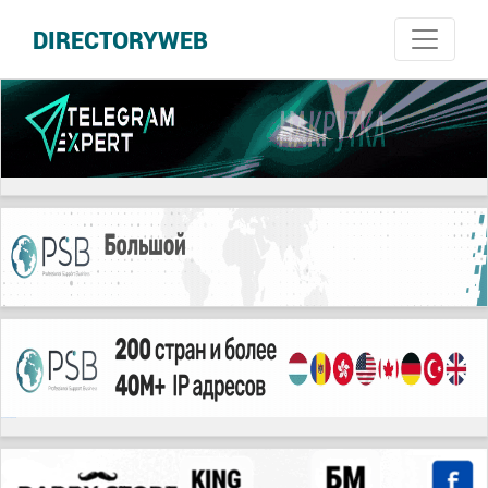
DIRECTORYWEB
русские сериалы