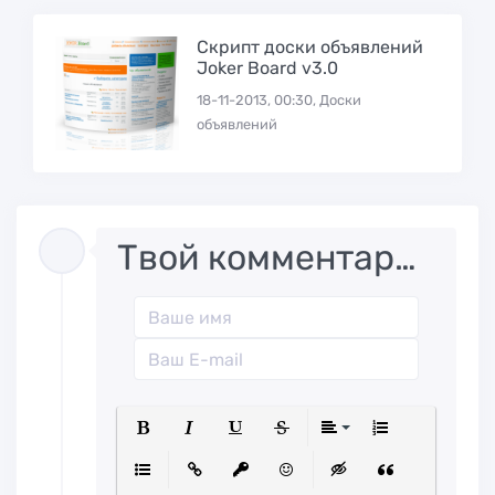
Скрипт доски объявлений
Joker Board v3.0
18-11-2013, 00:30, Доски
объявлений
Твой комментарий..
Полужирный
Курсив
Подчеркнутый
Зачеркнутый
Выравниван
Нумерованн