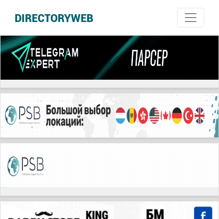
DIRECTORYWEB
русские сериалы