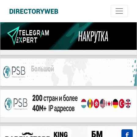
DIRECTORYWEB
русские сериалы