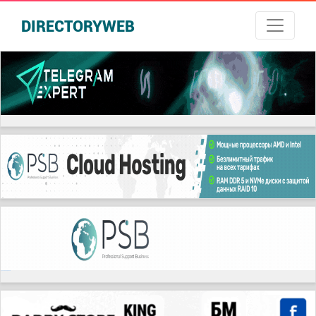
DIRECTORYWEB
русские сериалы