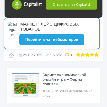
Открыть счет Capitalist
русские сериалы
МАРКЕТПЛЕЙС ЦИФРОВЫХ
ТОВАРОВ
Перейти в чат вебмастеров
25.09.2022
1 3 926
0
1
2
100
3
4
5
Cкрипт экономической
онлайн игры «Ферма
полива»
11-05-2016, 20:41, Экономические
игры