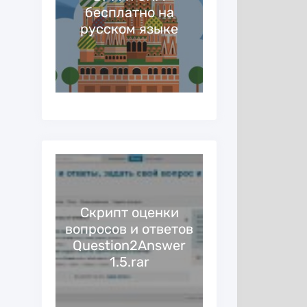
ажа
бесплатно на
программа 
русском языке
Cкрипт оценки
вопросов и ответов
Скрипт игры
ного
Question2Answer
на деньги 
hance
1.5.rar