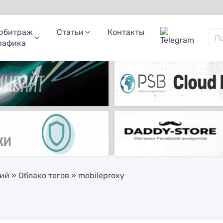
рбитраж
Статьи
Контакты
рафика
ний
»
Облако тегов
» mobileproxy