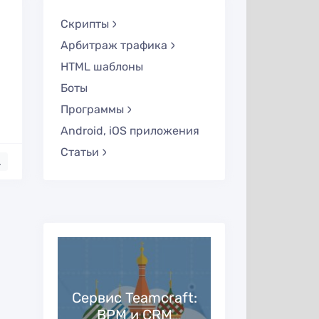
Скрипты
Арбитраж трафика
HTML шаблоны
Боты
Программы
Android, iOS приложения
Статьи
.
taro
Сервис Teamcraft:
рекер
BPM и CRM
Партнер