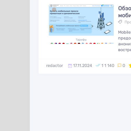
Обзо
моби
Пр
Mobil
предо
анони
востр
redactor
17.11.2024
1 1 140
0
1
1
Партнерская