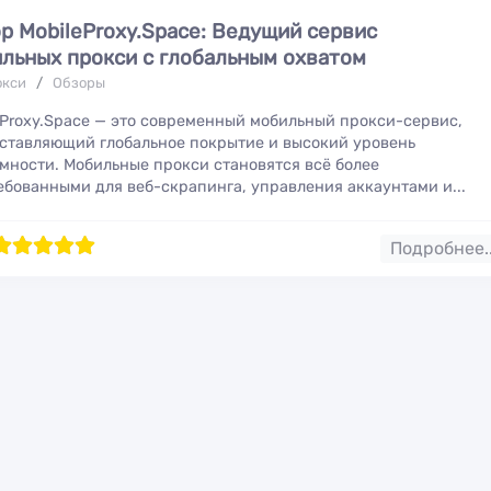
р MobileProxy.Space: Ведущий сервис
льных прокси с глобальным охватом
окси
/
Обзоры
eProxy.Space — это современный мобильный прокси-сервис,
ставляющий глобальное покрытие и высокий уровень
мности. Мобильные прокси становятся всё более
ебованными для веб-скрапинга, управления аккаунтами и...
00
2
3
4
5
Подробнее.
Настройка Kei
Партнерская
за 5 минут. Т