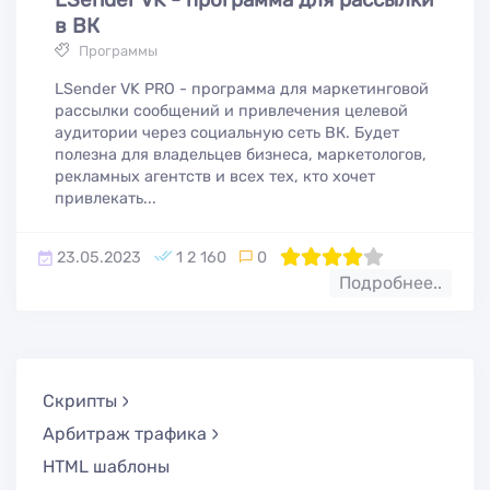
в ВК
Программы
LSender VK PRO - программа для маркетинговой
рассылки сообщений и привлечения целевой
аудитории через социальную сеть ВК. Будет
полезна для владельцев бизнеса, маркетологов,
рекламных агентств и всех тех, кто хочет
привлекать...
23.05.2023
1 2 160
0
80
1
2
3
4
5
Подробнее..
Скрипты
Арбитраж трафика
HTML шаблоны