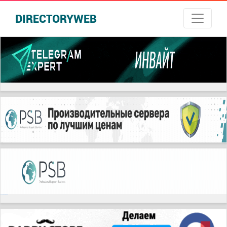
DIRECTORYWEB
русские сериалы