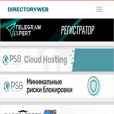
DIRECTORYWEB
русские сериалы