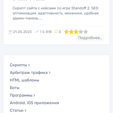
Скрипт сайта с кейсами по игре Standoff 2. SEO
оптимизация, адаптивность, механики, удобная
админ-панель....
21.05.2023
1 5 818
0
60
1
2
3
4
5
Подробнее..
Скрипты
Арбитраж трафика
HTML шаблоны
Боты
Программы
Android, iOS приложения
Статьи