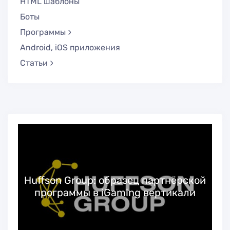
HTML шаблоны
Боты
Программы
Android, iOS приложения
Статьи
Huffson Group: образец партнёрской
программы в iGaming вертикали