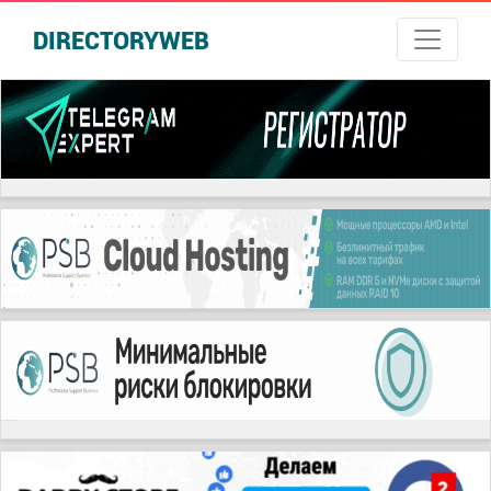
DIRECTORYWEB
русские сериалы