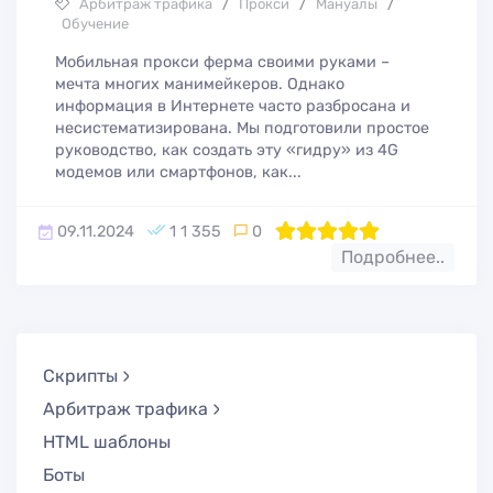
Арбитраж трафика
/
Прокси
/
Мануалы
/
Обучение
Мобильная прокси ферма своими руками –
мечта многих манимейкеров. Однако
информация в Интернете часто разбросана и
несистематизирована. Мы подготовили простое
руководство, как создать эту «гидру» из 4G
модемов или смартфонов, как...
09.11.2024
1 1 355
0
100
1
2
3
4
5
Подробнее..
Скрипты
Арбитраж трафика
HTML шаблоны
Боты