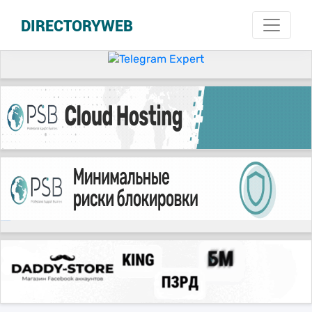
DIRECTORYWEB
русские сериалы