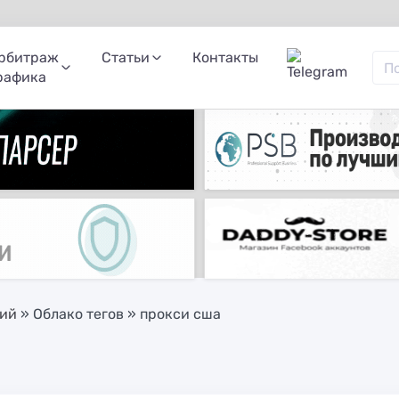
рбитраж
Статьи
Контакты
рафика
ний
»
Облако тегов
» прокси сша