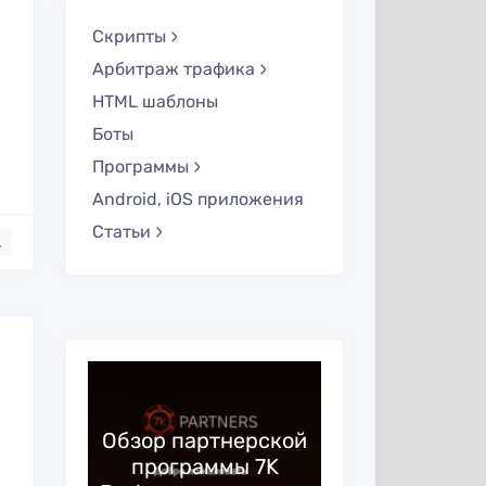
Скрипты
Арбитраж трафика
HTML шаблоны
Боты
Программы
Android, iOS приложения
Статьи
.
—
ая
Обзор партнерской
Huffson G
 в
программы 7K
образ