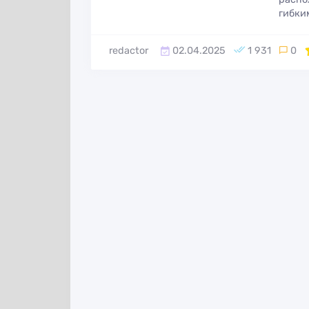
партнёрской
для работы с
гибки
программы в
Instagram
iGaming вертикали
redactor
02.04.2025
1 931
0
1
Скрипт систем
Proxy-seller
приема платеж
Bootpay