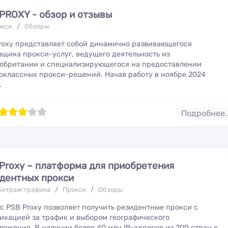
PROXY - обзор и отзывы
окси
/
Обзоры
roxy представляет собой динамично развивающегося
вщика прокси-услуг, ведущего деятельность из
обритании и специализирующегося на предоставлении
оклассных прокси-решений. Начав работу в ноябре 2024
.
60
1
2
3
4
5
Подробнее.
Proxy – платформа для приобретения
дентных прокси
битраж трафика
/
Прокси
/
Обзоры
PlayCash 
партнёрск
с PSB Proxy позволяет получить резидентные прокси с
ager
программа
икацией за трафик и выбором географического
айн
ложения. В наличии более 40 млн IP-адресов из 200 стран с