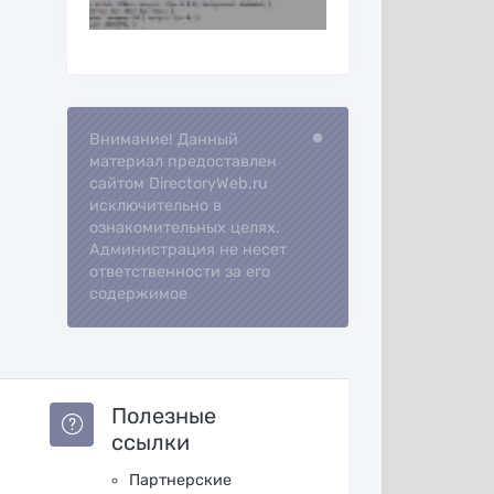
Внимание! Данный
Loading...
материал предоставлен
сайтом DirectoryWeb.ru
исключительно в
ознакомительных целях.
Администрация не несет
ответственности за его
содержимое
Полезные
ссылки
Партнерские