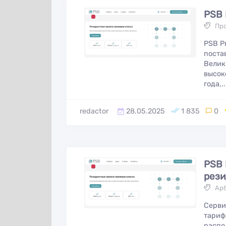
PSB 
Пр
PSB P
поста
Велик
высок
года,..
redactor
28.05.2025
1 835
0
PSB 
рези
Ар
Huffson Group:
Серви
InstAccountsMan
образец
тариф
— полный комб
распо