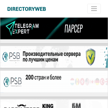
DIRECTORYWEB
русские сериалы