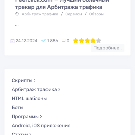
трекер для Арбитража трафика
Арбитраж трафика
/
Сервисы
/
Обзоры
...
24.12.2024
1 886
0
80
1
2
3
4
5
Подробнее..
Скрипты
Арбитраж трафика
HTML шаблоны
Боты
Программы
Android, iOS приложения
Статьи