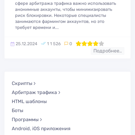
сфере арбитража трафика важно использовать
анонимные аккаунты, чтобы минимизировать
риск блокировки. Некоторые специалисты
занимаются фармингом аккаунтов, но это
требует времени и...
25.12.2024
1 1 526
0
80
1
2
3
4
5
Подробнее..
Скрипты
Арбитраж трафика
HTML шаблоны
Боты
Программы
Android, iOS приложения