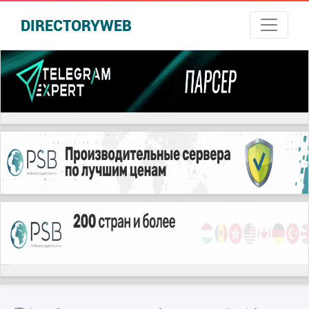
DIRECTORYWEB
русские сериалы