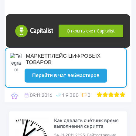
Открыть счет Capitalist
русские сериалы
МАРКЕТПЛЕЙС ЦИФРОВЫХ
ТОВАРОВ
Перейти в чат вебмастеров
09.11.2016
1 9 380
0
1
2
100
3
4
5
Как сделать счётчик время
выполнения скрипта
24-11-2011, 21:23, Сайтостроение