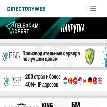
DIRECTORYWEB
русские сериалы