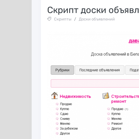
Скрипт доски объявле
Скрипты
/
Доски объявлений
Huffson Group:
InstAccountsMan
образец
— полный комб