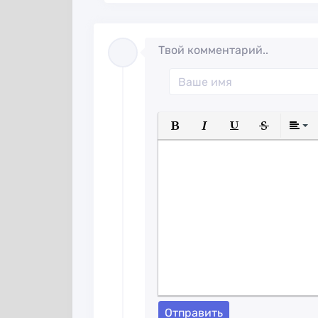
Твой комментарий..
Полужирный
Курсив
Подчеркнуты
Зачеркн
Отправить