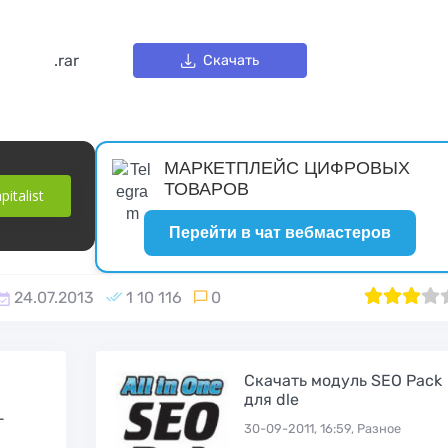
.rar
Скачать
МАРКЕТПЛЕЙС ЦИФРОВЫХ
ТОВАРОВ
italist
Перейти в чат вебмастеров
24.07.2013
1 10 116
0
1
60
2
3
4
Скачать модуль SEO Pack
для dle
-
30-09-2011, 16:59, Разное