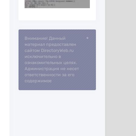
Внимание! Данный
Loading...
материал предоставлен
сайтом DirectoryWeb.ru
исключительно в
ознакомительных целях.
Администрация не несет
ответственности за его
содержимое