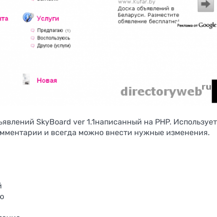
Proxy Store
iGaming с 6
офферами 
бесплатны
инструмент
явлений SkyBoard ver 1.1написанный на PHP. Использует
омментарии и всегда можно внести нужные изменения.
Скрипт
ы
инвестиционного
Скрипт бир
ей
проекта «Turbo-
трафика AUT
cash»
й
ию