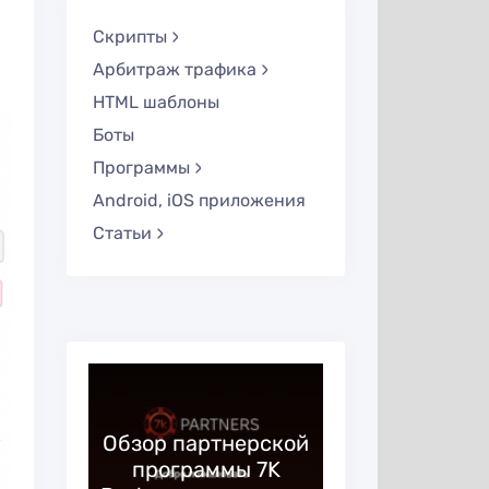
Скрипты
Арбитраж трафика
HTML шаблоны
Боты
Программы
Android, iOS приложения
Статьи
—
ая
Обзор партнерской
Huffson G
 в
программы 7K
образ