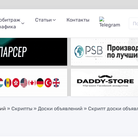
рбитраж
Статьи
Контакты
рафика
ний
»
Скрипты
»
Доски объявлений
» Скрипт доски объявл