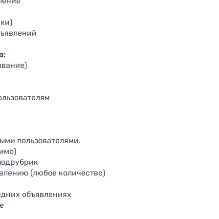
ление
ки)
бъявлений
а:
звание)
ользователям
ыми пользователями.
имо)
подрубрик
влению (любое количество)
едних объявлениях
е