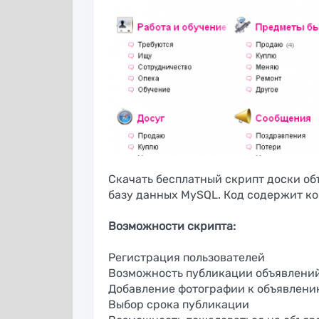
партнёрской
для работы с
программы в
Instagram
iGaming вертикали
Скачать бесплатный скрипт доски объ
базу данных MySQL. Код содержит к
Возможности скрипта:
Скрипт систем
Proxy-seller
приема платеж
Регистрация пользователей
Bootpay
Возможность публикации объявлени
Добавление фотографии к объявлен
Выбор срока публикации