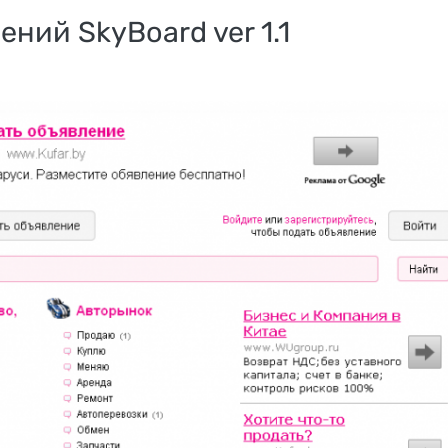
ний SkyBoard ver 1.1
PlayCash 
партнёрск
ager
программа
айн