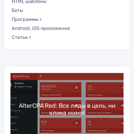
HTML шаблоны
Боты
Программы
Android, iOS приложения
Статьи
ь
AlterCPA Red: Все лиды в цель, ни
клика мимо!