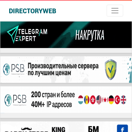
DIRECTORYWEB
русские сериалы