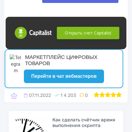
Открыть счет Capitalist
русские сериалы
МАРКЕТПЛЕЙС ЦИФРОВЫХ
ТОВАРОВ
Перейти в чат вебмастеров
07.11.2022
1 4 203
0
1
2
100
3
4
5
Как сделать счётчик время
выполнения скрипта