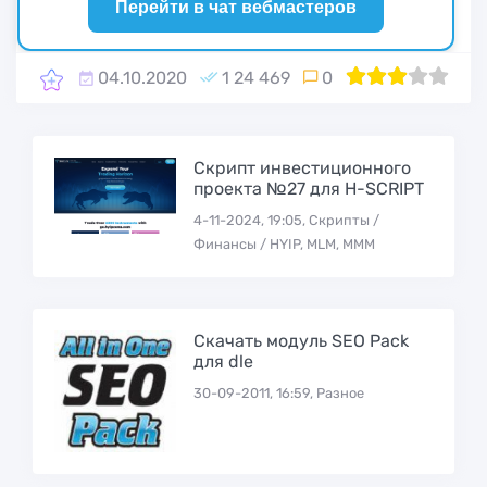
Перейти в чат вебмастеров
04.10.2020
1 24 469
0
1
60
2
3
4
5
Скрипт инвестиционного
проекта №27 для H-SCRIPT
4-11-2024, 19:05, Скрипты /
Финансы / HYIP, MLM, МММ
Скачать модуль SEO Pack
для dle
30-09-2011, 16:59, Разное