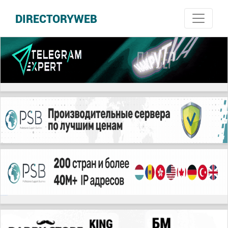
DIRECTORYWEB
русские сериалы