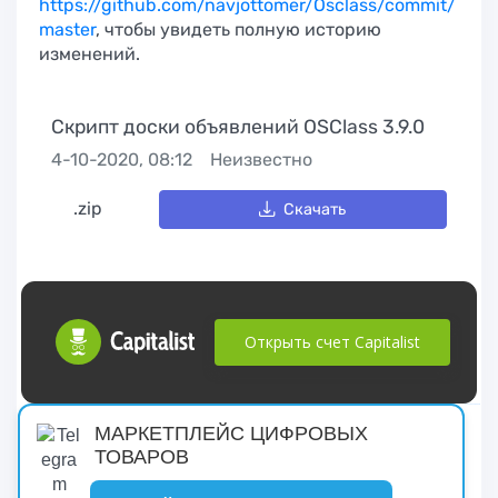
https://github.com/navjottomer/Osclass/commit/
master
, чтобы увидеть полную историю
изменений.
Cкрипт доски объявлений OSClass 3.9.0
4-10-2020, 08:12
Неизвестно
.zip
Скачать
Открыть счет Capitalist
русские сериалы
МАРКЕТПЛЕЙС ЦИФРОВЫХ
ТОВАРОВ