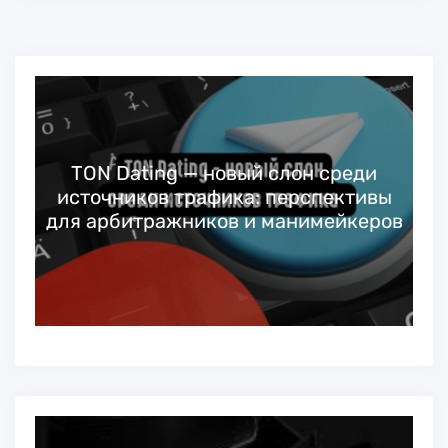
TON Dating — новый слон среди
источников трафика: перспективы
для арбитражников и манимейкеров