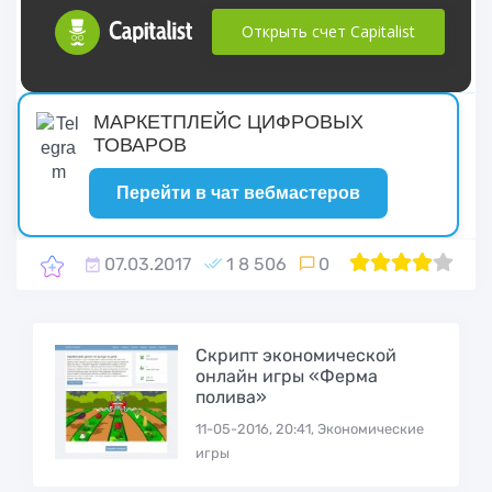
Открыть счет Capitalist
русские сериалы
МАРКЕТПЛЕЙС ЦИФРОВЫХ
ТОВАРОВ
Перейти в чат вебмастеров
07.03.2017
1 8 506
0
1
2
80
3
4
5
Cкрипт экономической
онлайн игры «Ферма
полива»
11-05-2016, 20:41, Экономические
игры