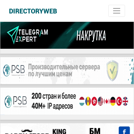
DIRECTORYWEB
русские сериалы