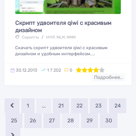
Скрипт удвоителя qiwi с красивым
дизайном
Скрипты
/
HYIP, MLM, МММ
Скачать скрипт удвоителя qiwi с красивым
дизайном и удобным интерфейсом....
30.12.2013
1 7 202
0
80
1
2
3
4
5
Подробнее..
1
...
21
22
23
24
25
26
27
28
29
30