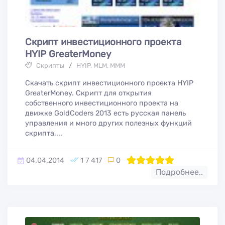
Скрипт инвестиционного проекта
HYIP GreaterMoney
Скрипты
/
HYIP, MLM, МММ
Скачать скрипт инвестиционного проекта HYIP
GreaterMoney. Скрипт для открытия
собственного инвестиционного проекта на
движке GoldCoders 2013 есть русская панель
управления и много других полезных функций
скрипта....
04.04.2014
1 7 417
0
100
1
2
3
4
5
Подробнее..