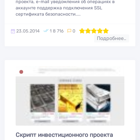
проекта, e-mail уведомления об операциях в
аккаунте поддержка подключения SSL
сертификата безопасности....
23.05.2014
1 8 716
0
100
1
2
3
4
5
Подробнее..
Скрипт инвестиционного проекта