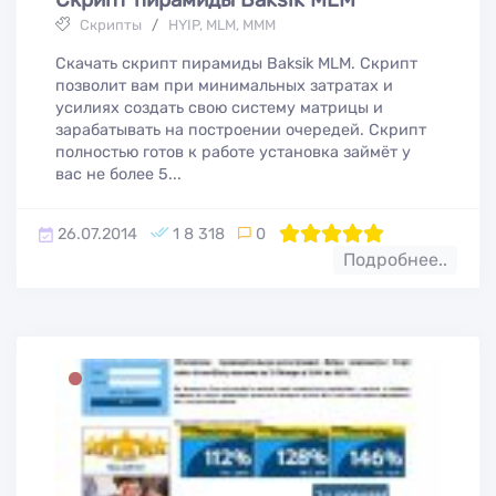
Скрипты
/
HYIP, MLM, МММ
Скачать скрипт пирамиды Baksik MLM. Скрипт
позволит вам при минимальных затратах и
усилиях создать свою систему матрицы и
зарабатывать на построении очередей. Скрипт
полностью готов к работе установка займёт у
вас не более 5...
26.07.2014
1 8 318
0
100
1
2
3
4
5
Подробнее..