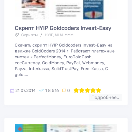
Скрипт HYIP Goldcoders Invest-Easy
Скрипты
/
HYIP, MLM, МММ
Скачать скрипт HYIP Goldcoders Invest-Easy на
движке GoldCoders 2014 г. Работают платежные
системы PerfectMoney, EuroGoldCash,
eeeCurrency, GoldMoney, PayPal, Webmoney,
Payza, Interkassa, SolidTrustPay, Free-Kassa, С-
gold,...
21.07.2014
1 8 516
0
100
1
2
3
4
5
Подробнее..