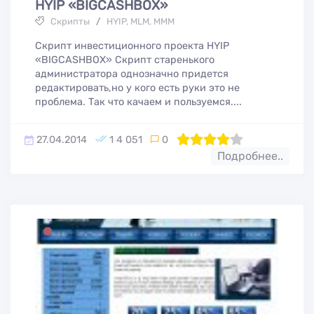
HYIP «BIGCASHBOX»
Скрипты
/
HYIP, MLM, МММ
Скрипт инвестиционного проекта HYIP
«BIGCASHBOX» Скрипт старенького
администратора однозначно придется
редактировать,но у кого есть руки это не
проблема. Так что качаем и пользуемся....
27.04.2014
1 4 051
0
80
1
2
3
4
5
Подробнее..