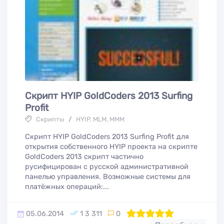
Скрипт HYIP GoldCoders 2013 Surfing
Profit
Скрипты
/
HYIP, MLM, МММ
Скрипт HYIP GoldCoders 2013 Surfing Profit для
открытия собственного HYIP проекта на скрипте
GoldCoders 2013 скрипт частично
русифицирован с русской административной
панелью управления. Возможные системы для
платёжных операций:...
05.06.2014
1 3 311
0
100
1
2
3
4
5