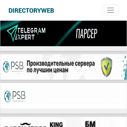
DIRECTORYWEB
русские сериалы