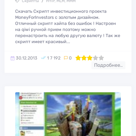
Скрипты
/
HYIP, MLM, МММ
Скачать Скрипт инвестиционного проекта
МoneyForInvestors с золотым дизайном.
Отличный скрипт хайпа без ошибок ! Настроен
на qiwi ручной прием поэтому можно
перенастроить на любую другую валюту ! Так же
скрипт имеет красивый...
30.12.2013
1 7 192
0
60
1
2
3
4
5
Подробнее..