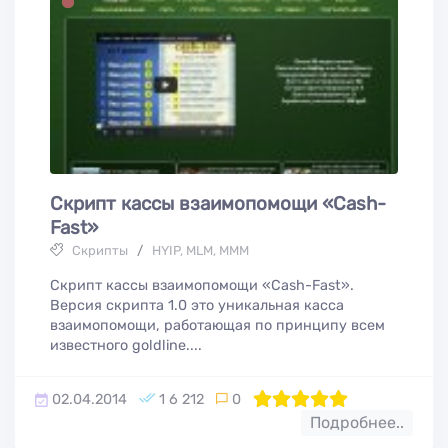
Скрипт кассы взаимопомощи «Cash-
Fast»
Скрипты
/
HYIP, MLM, МММ
Скрипт кассы взаимопомощи «Cash-Fast».
Версия скрипта 1.0 это уникальная касса
взаимопомощи, работающая по принципу всем
известного goldline....
02.04.2014
1 6 212
0
100
1
2
3
4
5
Подробнее..