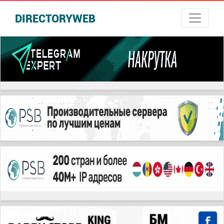
DIRECTORYWEB
русские сериалы