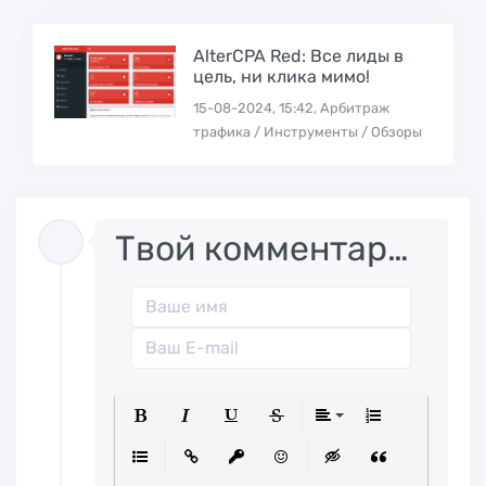
AlterCPA Red: Все лиды в
цель, ни клика мимо!
15-08-2024, 15:42, Арбитраж
трафика / Инструменты / Обзоры
Твой комментарий..
Полужирный
Курсив
Подчеркнутый
Зачеркнутый
Выравниван
Нумерованн
Маркированный список
Вставить ссылку
Вставить защищенную ссылк
Вставить смайлик
Вставка скрытого
Вставка ци