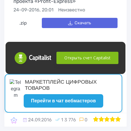
проекта «Profit-Express»
24-09-2016, 20:01
Неизвестно
.zip
Скачать
Открыть счет Capitalist
русские сериалы
МАРКЕТПЛЕЙС ЦИФРОВЫХ
ТОВАРОВ
Перейти в чат вебмастеров
24.09.2016
1 3 776
0
1
2
100
3
4
5