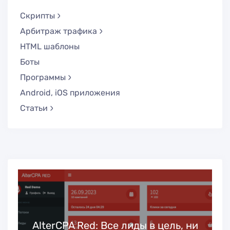
Скрипты
Арбитраж трафика
HTML шаблоны
Боты
Программы
Android, iOS приложения
Статьи
ь
AlterCPA Red: Все лиды в цель, ни