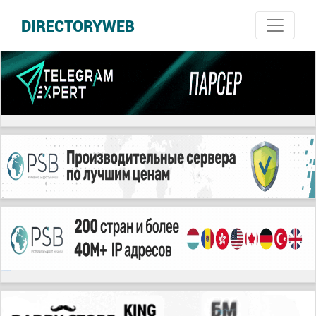
DIRECTORYWEB
русские сериалы