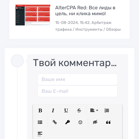
AlterCPA Red: Все лиды в
цель, ни клика мимо!
15-08-2024, 15:42, Арбитраж
трафика / Инструменты / Обзоры
Твой комментарий..
Полужирный
Курсив
Подчеркнутый
Зачеркнутый
Выравниван
Нумерованн
Маркированный список
Вставить ссылку
Вставить защищенную ссылк
Вставить смайлик
Вставка скрытого
Вставка ци