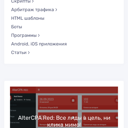
Скрипты
Арбитраж трафика
HTML шаблоны
Боты
Программы
Android, iOS приложения
Статьи
ь
AlterCPA Red: Все лиды в цель, ни
клика мимо!