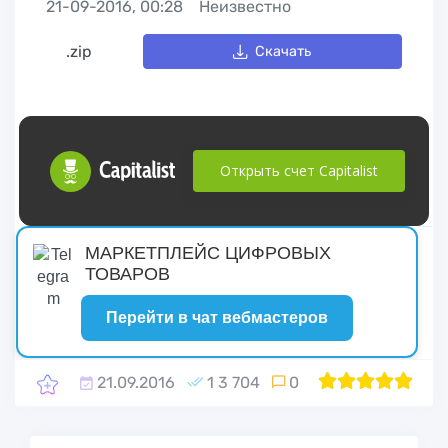
21-09-2016, 00:28
Неизвестно
.zip
Скачать
Открыть счет Capitalist
русские сериалы
МАРКЕТПЛЕЙС ЦИФРОВЫХ
ТОВАРОВ
Перейти в чат вебмастеров
21.09.2016
1 3 704
0
1
2
100
3
4
5