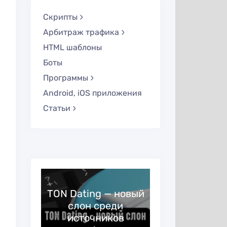
Скрипты
Арбитраж трафика
HTML шаблоны
Боты
Программы
Android, iOS приложения
Статьи
TON Dating — новый
слон среди
OKAccounts
источников
— програм