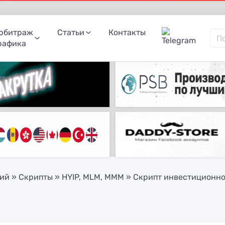
рбитраж
Статьи
Контакты
рафика
ний
»
Скрипты
»
HYIP, MLM, МММ
» Скрипт инвестиционног