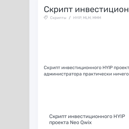
Скрипт инвестиционн
Скрипты
/
HYIP, MLM, МММ
Скрипт инвестиционного HYIP проекта
администратора практически ничего 
OKAccountsManager
Скрипт инвестиционного HYIP
проекта Neo Qwix
— программа для
Обзор Accovod