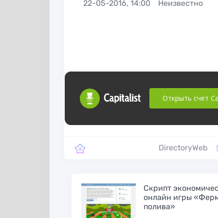
рассылки и
безопасная раб
22-05-2016, 14:00
Неизвестно
продвижения в
в социальных се
Одноклассниках
Открыть счет Cap
DirectoryWeb
Скрипт социальной
Cписок полезн
сети DCMS-Social
сайтов для раб
v.1.7.3 stable
в интернете
Cкрипт экономиче
онлайн игры «Фер
полива»