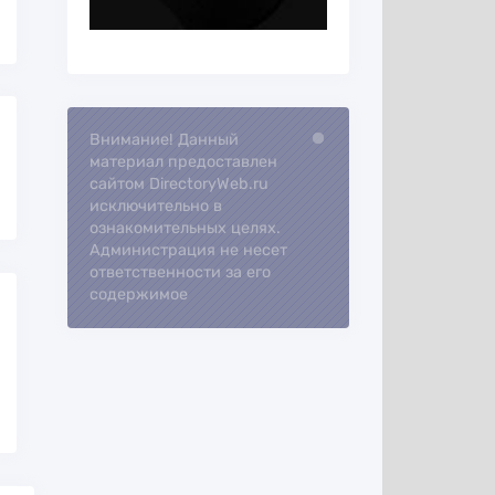
Внимание! Данный
Loading...
материал предоставлен
сайтом DirectoryWeb.ru
исключительно в
ознакомительных целях.
Администрация не несет
ответственности за его
содержимое