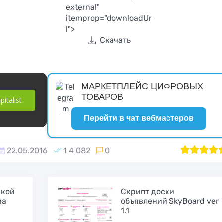
ота
Froxy
external"
на домене для
тях
itemprop="downloadUr
аккаунтов Google
l">
Скачать
МАРКЕТПЛЕЙС ЦИФРОВЫХ
ТОВАРОВ
italist
Перейти в чат вебмастеров
Скрипт
22.05.2016
1 4 082
0
1
2
100
3
4
ых
партнёрской
Скрипт гембл
оты
программы
№38 IGami
контекстной
ской
Скрипт доски
рекламы WMlink
ма
объявлений SkyBoard ver
1.1