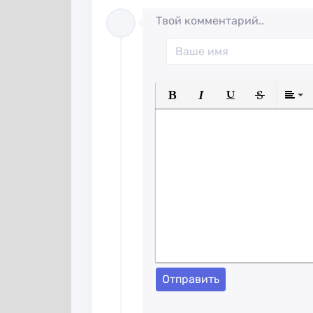
Твой комментарий..
Полужирный
Курсив
Подчеркнуты
Зачеркн
Отправить