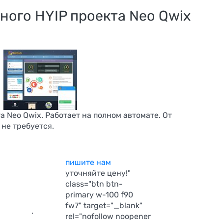
ого HYIP проекта Neo Qwix
 Neo Qwix. Работает на полном автомате. От
не требуется.
пишите нам
уточняйте цену!"
class="btn btn-
primary w-100 f90
Настройка
fw7" target="_blank"
:
.
почтовых ящиков
rel="nofollow noopener