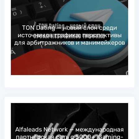
TON Dating — новый слон среди
источников трафика: перспективы
для арбитражников и манимейкеров
Alfaleads Network — международная
партнёрская сеть с 5000+ iGaming-