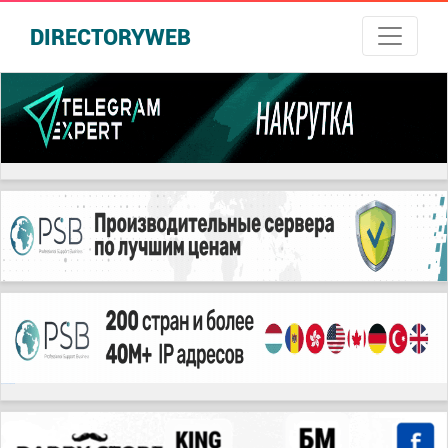
DIRECTORYWEB
русские сериалы