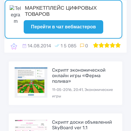
русские сериалы
МАРКЕТПЛЕЙС ЦИФРОВЫХ
ТОВАРОВ
Перейти в чат вебмастеров
14.08.2014
1 5 085
0
1
2
100
3
4
5
Cкрипт экономической
онлайн игры «Ферма
полива»
11-05-2016, 20:41, Экономические
игры
Скрипт доски объявлений
SkyBoard ver 1.1