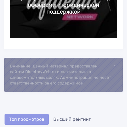
офферами и юридической
поддержкой
Внимание! Данный материал предоставлен
Loading...
сайтом DirectoryWeb.ru исключительно в
ознакомительных целях. Администрация не несет
ответственности за его содержимое
Топ просмотров
Высший рейтинг