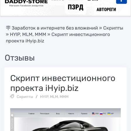
Заработок в интернете без вложений
»
Скрипты
»
HYIP, MLM, МММ
» Cкрипт инвестиционного
проектa iHyip.biz
Отзывы
Cкрипт инвестиционного
проектa iHyip.biz
Скрипты
/
HYIP, MLM, МММ