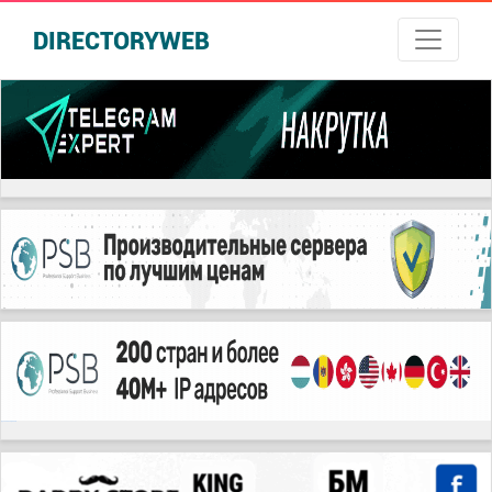
DIRECTORYWEB
русские сериалы