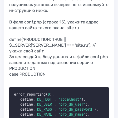
получилось установить через него, используйте
инструкцию ниже.
В фале conf.php (строка 15), укажите адрес
вашего сайта такого плана: site.ru
define('PRODUCTION', TRUE ||
$_SERVER['SERVER_NAME'] === 'site.ru'); //
укажи свой сайт
Затем создайте базу данных и в файле conf.php
заполните данные подключения версию
PRODUCTION
case PRODUCTION:
error_reporting(
0
);                          
//за
   define(
'DB_HOST'
, 
'localhost'
);              
/
   define(
'DB_USER'
, 
'pro_db_user'
);            
/
   define(
'DB_PASS'
, 
'pro_db_password'
);        
/
   define(
'DB_NAME'
, 
'pro_db_name'
);            
/