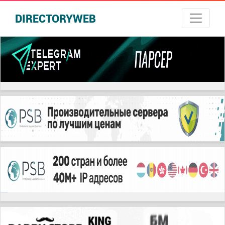
DIRECTORYWEB
русские сериалы