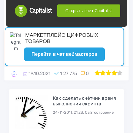
Открыть счет Capitalist
русские сериалы
МАРКЕТПЛЕЙС ЦИФРОВЫХ
ТОВАРОВ
Перейти в чат вебмастеров
19.10.2021
1 27 775
0
1
2
80
3
4
5
Как сделать счётчик время
выполнения скрипта
24-11-2011, 21:23, Сайтостроение