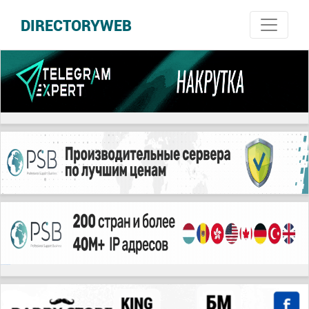
DIRECTORYWEB
русские сериалы