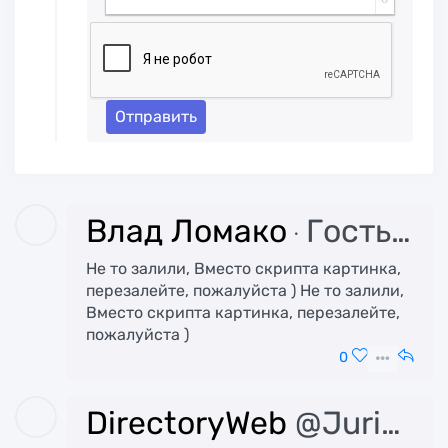
Отправить
Влад Ломако
Гость
5 
Не то залили, Вместо скрипта картинка,
перезалейте, пожалуйста ) Не то залили,
Вместо скрипта картинка, перезалейте,
пожалуйста )
0
DirectoryWeb
@Juris
5 