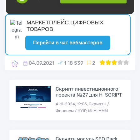
русские сериалы
МАРКЕТПЛЕЙС ЦИФРОВЫХ
ТОВАРОВ
Перейти в чат вебмастеров
04.09.2021
1 18 539
2
1
60
2
3
4
5
Скрипт инвестиционного
проекта №27 для H-SCRIPT
4-11-2024, 19:05, Скрипты /
Финансы / HYIP, MLM, МММ
Скачать модуль SEO Pack