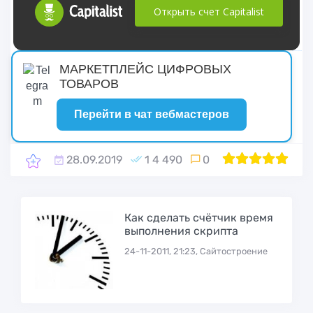
Открыть счет Capitalist
русские сериалы
МАРКЕТПЛЕЙС ЦИФРОВЫХ
ТОВАРОВ
Перейти в чат вебмастеров
28.09.2019
1 4 490
0
1
2
100
3
4
5
Как сделать счётчик время
выполнения скрипта
24-11-2011, 21:23, Сайтостроение