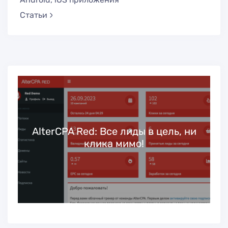
Статьи
ь
AlterCPA Red: Все лиды в цель, ни
клика мимо!