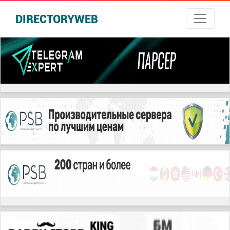
DIRECTORYWEB
русские сериалы