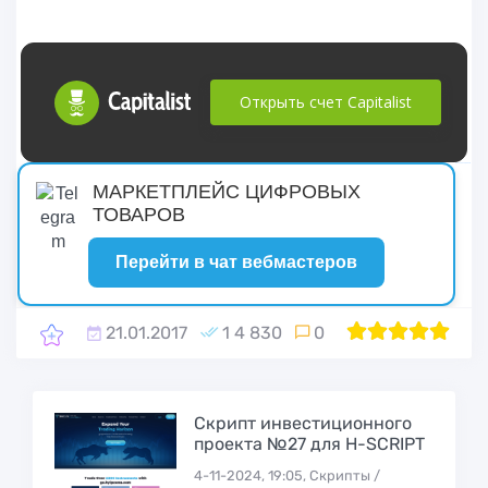
Открыть счет Capitalist
русские сериалы
МАРКЕТПЛЕЙС ЦИФРОВЫХ
ТОВАРОВ
Перейти в чат вебмастеров
21.01.2017
1 4 830
0
1
2
100
3
4
5
Скрипт инвестиционного
проекта №27 для H-SCRIPT
4-11-2024, 19:05, Скрипты /