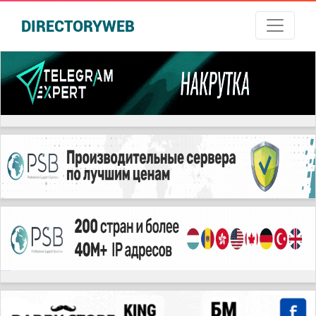
DIRECTORYWEB
русские сериалы