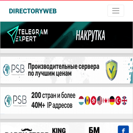
DIRECTORYWEB
русские сериалы