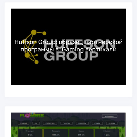
Huffson Group: образец партнёрской
программы в iGaming вертикали