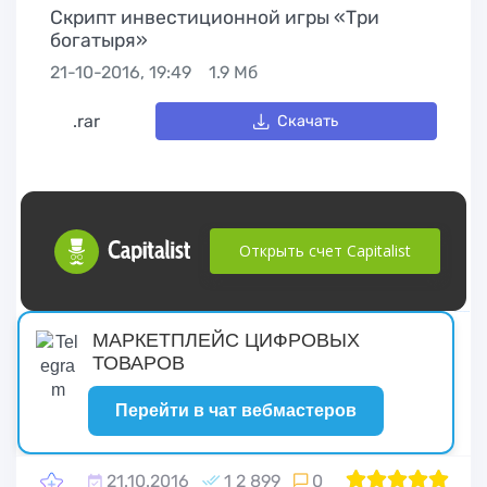
Cкрипт инвестиционной игры «Три
богатыря»
21-10-2016, 19:49
1.9 Мб
.rar
Скачать
Открыть счет Capitalist
русские сериалы
МАРКЕТПЛЕЙС ЦИФРОВЫХ
ТОВАРОВ
Перейти в чат вебмастеров
21.10.2016
1 2 899
0
1
2
100
3
4
5