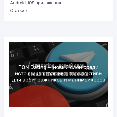
Android, iOS приложения
Статьи
TON Dating — новый слон среди
источников трафика: перспективы
для арбитражников и манимейкеров