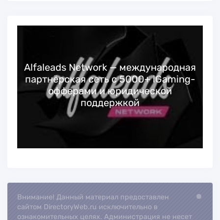
Alfaleads Network — международная
партнёрская сеть с 5000+ iGaming-
офферами и юридической
поддержкой
Внимание! Данный материал предоставлен
Loading..
сайтом DirectoryWeb.ru исключительно в
ознакомительных целях. Администрация не несет