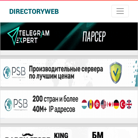
DIRECTORYWEB
русские сериалы