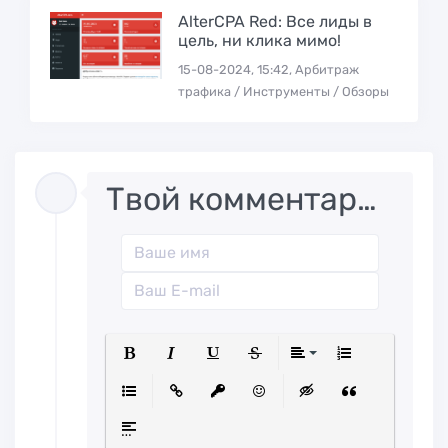
AlterCPA Red: Все лиды в
цель, ни клика мимо!
15-08-2024, 15:42, Арбитраж
трафика / Инструменты / Обзоры
Твой комментарий..
Полужирный
Курсив
Подчеркнутый
Зачеркнутый
Выравниван
Нумерованн
Маркированный список
Вставить ссылку
Вставить защищенную ссылк
Вставить смайлик
Вставка скрытого
Вставка ци