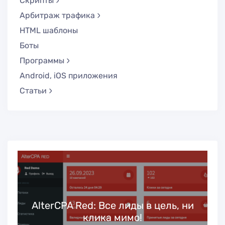
Скрипты
Арбитраж трафика
HTML шаблоны
Боты
Программы
Android, iOS приложения
Статьи
ь
AlterCPA Red: Все лиды в цель, ни
клика мимо!