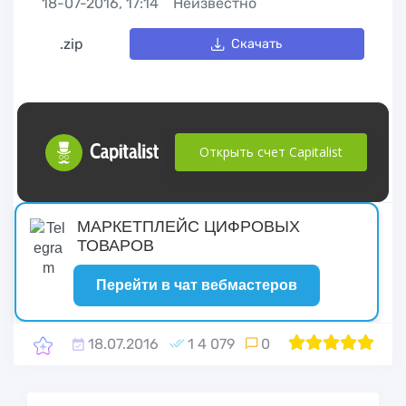
18-07-2016, 17:14
Неизвестно
.zip
Скачать
Открыть счет Capitalist
русские сериалы
МАРКЕТПЛЕЙС ЦИФРОВЫХ
ТОВАРОВ
Перейти в чат вебмастеров
18.07.2016
1 4 079
0
1
2
100
3
4
5