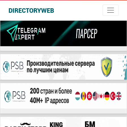
DIRECTORYWEB
русские сериалы