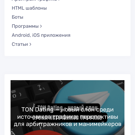
HTML шаблоны
Боты
Программы
Android, iOS приложения
Статьи
TON Dating — новый слон среди
источников трафика: перспективы
для арбитражников и манимейкеров