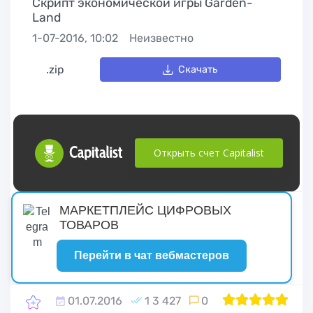
Скрипт экономической игры Garden-
Land
1-07-2016, 10:02
Неизвестно
.zip
Скачать
Открыть счет Capitalist
русские сериалы
МАРКЕТПЛЕЙС ЦИФРОВЫХ
ТОВАРОВ
Перейти в чат вебмастеров
01.07.2016
1 3 427
0
1
2
100
3
4
5