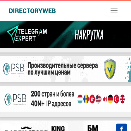
DIRECTORYWEB
русские сериалы