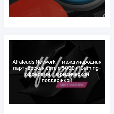
Alfaleads Network — международная
партнёрская сеть с 5000+ iGaming-
офферами и юридической
поддержкой