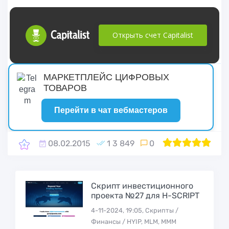
Открыть счет Capitalist
русские сериалы
МАРКЕТПЛЕЙС ЦИФРОВЫХ
ТОВАРОВ
Перейти в чат вебмастеров
08.02.2015
1 3 849
0
1
2
100
3
4
5
Скрипт инвестиционного
проекта №27 для H-SCRIPT
4-11-2024, 19:05, Скрипты /
Финансы / HYIP, MLM, МММ