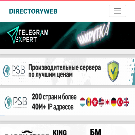
DIRECTORYWEB
русские сериалы