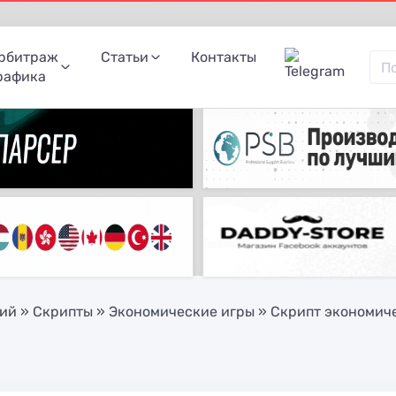
рбитраж
Статьи
Контакты
рафика
ний
»
Скрипты
»
Экономические игры
» Скрипт экономиче