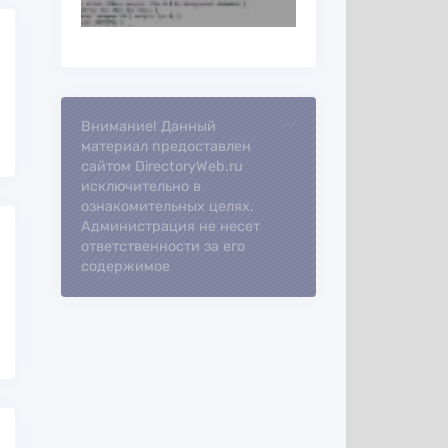
Внимание! Данный
Loading...
материал предоставлен
сайтом DirectoryWeb.ru
исключительно в
ознакомительных целях.
Администрация не несет
ответственности за его
содержимое