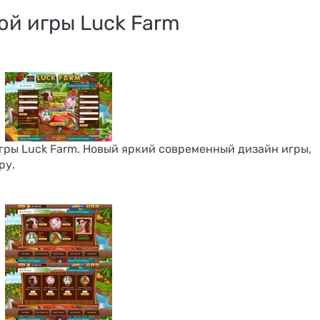
ой игры Luck Farm
гры Luck Farm. Новый яркий современный дизайн игры,
ру.
PlayCash 
партнёрск
ager
программа
айн