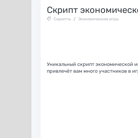
Скрипт экономическ
Скрипты
/
Экономические игры
Уникальный скрипт экономической и
привлечёт вам много участников в иг
Huffson Group:
InstAccountsMan
образец
— полный комб