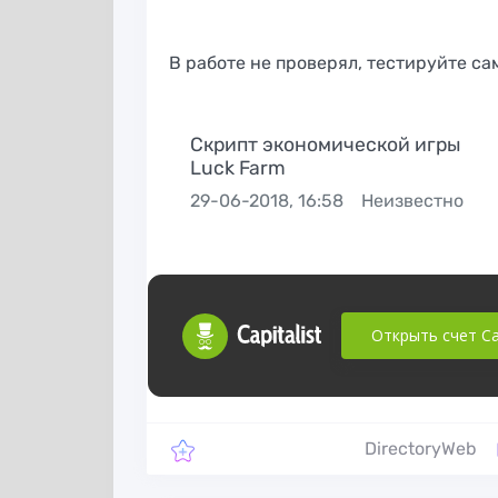
партнёрской
для работы с
программы в
Instagram
iGaming вертикали
В работе не проверял, тестируйте са
Скрипт экономической игры
Luck Farm
29-06-2018, 16:58
Неизвестно
Открыть счет Cap
Скрипт систем
Proxy-seller
приема платеж
Bootpay
DirectoryWeb