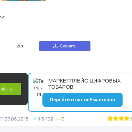
Proxy Store
iGaming с 6
офферами 
бесплатны
ми.
инструмент
.zip
Скачать
МАРКЕТПЛЕЙС ЦИФРОВЫХ
ТОВАРОВ
italist
Скрипт
ы
инвестиционного
Скрипт бир
Перейти в чат вебмастеров
ей
проекта «Turbo-
трафика AUT
cash»
29.06.2018
1 3 102
0
1
2
80
3
4