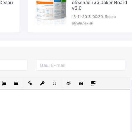
(Сезон
объявлений Joker Board
v3.0
18-11-2013, 00:30, Доски
объявлений
й
утый
Выравнивание
Нумерованный список
Маркированный список
Вставить ссылку
Вставить защищенную ссылку
Вставить смайлик
Вставка скрытого текста
Вставка цитаты
Вставка спойле