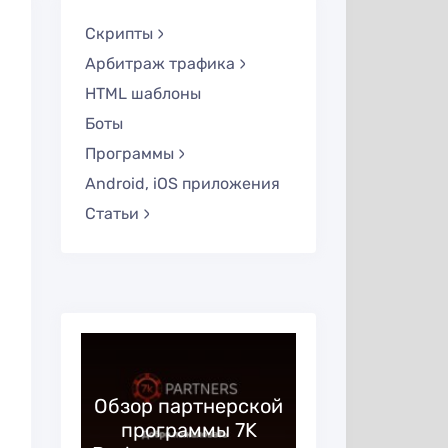
Скрипты
Арбитраж трафика
HTML шаблоны
Боты
Программы
Android, iOS приложения
Статьи
—
ая
Обзор партнерской
Huffson G
 в
программы 7K
образ