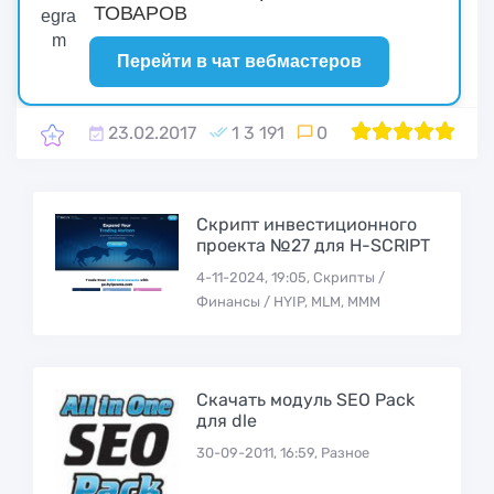
ТОВАРОВ
Перейти в чат вебмастеров
23.02.2017
1 3 191
0
1
2
100
3
4
5
Скрипт инвестиционного
проекта №27 для H-SCRIPT
4-11-2024, 19:05, Скрипты /
Финансы / HYIP, MLM, МММ
Скачать модуль SEO Pack
для dle
30-09-2011, 16:59, Разное