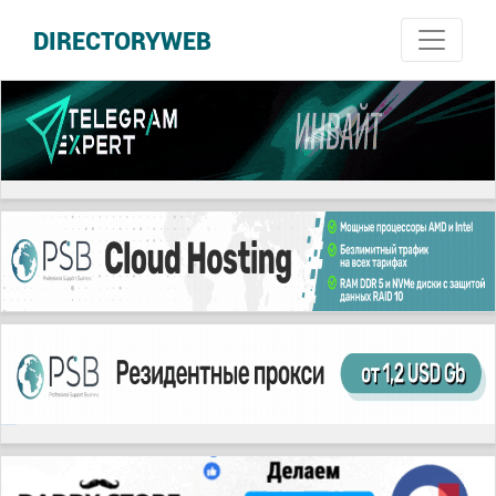
DIRECTORYWEB
русские сериалы