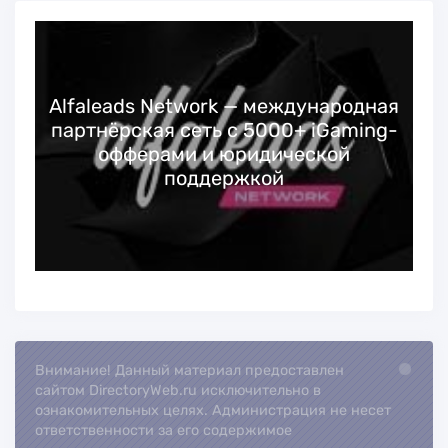
Alfaleads Network — международная
партнёрская сеть с 5000+ iGaming-
офферами и юридической
поддержкой
Внимание! Данный материал предоставлен
Loading...
сайтом DirectoryWeb.ru исключительно в
ознакомительных целях. Администрация не несет
ответственности за его содержимое