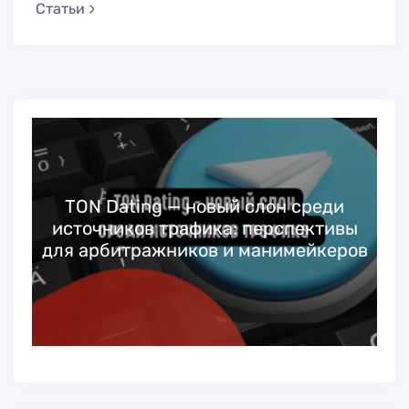
Статьи
TON Dating — новый слон среди
источников трафика: перспективы
для арбитражников и манимейкеров