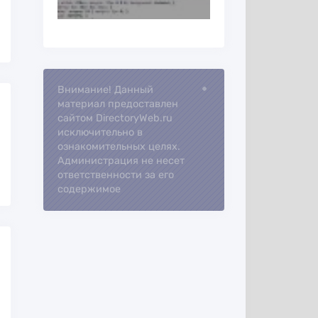
Внимание! Данный
Loading...
материал предоставлен
сайтом DirectoryWeb.ru
исключительно в
ознакомительных целях.
Администрация не несет
ответственности за его
содержимое