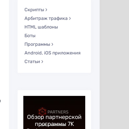
Скрипты
Арбитраж трафика
HTML шаблоны
Боты
Программы
Android, iOS приложения
Статьи
м
—
ая
Обзор партнерской
Huffson G
 в
программы 7K
образ