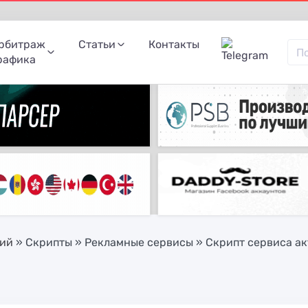
рбитраж
Статьи
Контакты
рафика
ний
»
Скрипты
»
Рекламные сервисы
» Скрипт сервиса а