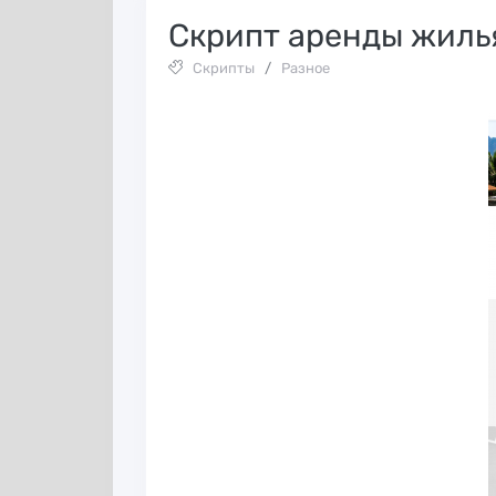
Скрипт аренды жилья
Скрипты
/
Разное
Настройка Keita
Партнерская
за 5 минут. Тре