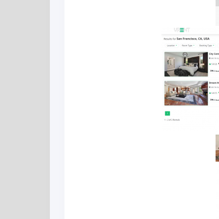
программа Mpay69
для арбитраж
трафика
Модуль Ddos
Семантическо
защита для
ядро: 6 адовы
скриптов
ошибок
экономических игр