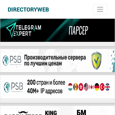
DIRECTORYWEB
русские сериалы