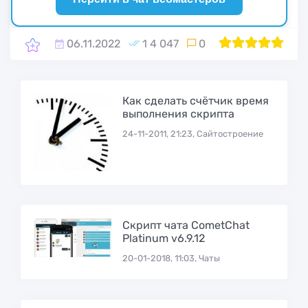
06.11.2022
1 4 047
0
1
2
100
3
4
5
Как сделать счётчик время
выполнения скрипта
24-11-2011, 21:23, Сайтостроение
Скрипт чата CometChat
Platinum v6.9.12
20-01-2018, 11:03, Чаты