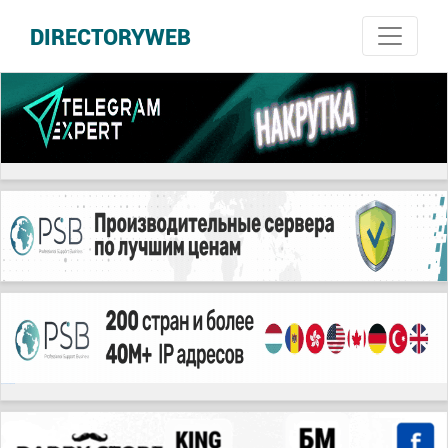
DIRECTORYWEB
русские сериалы