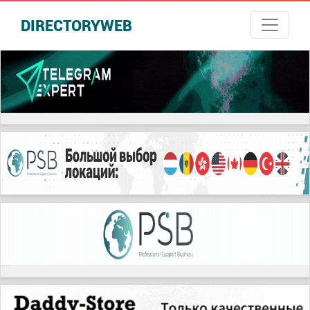
DIRECTORYWEB
русские сериалы