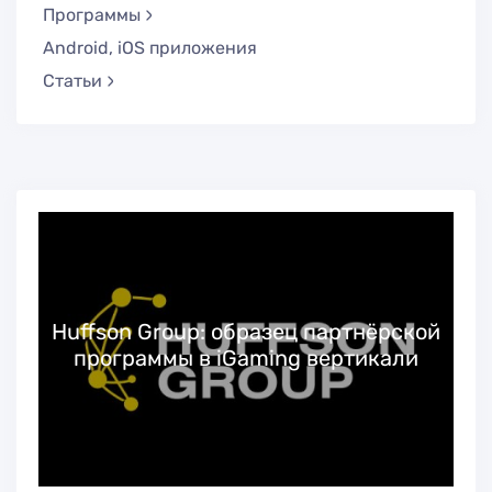
Программы
Android, iOS приложения
Статьи
Huffson Group: образец партнёрской
программы в iGaming вертикали