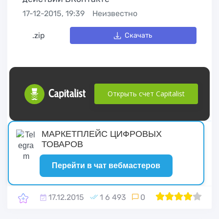
17-12-2015, 19:39
Неизвестно
.zip
Скачать
Открыть счет Capitalist
русские сериалы
МАРКЕТПЛЕЙС ЦИФРОВЫХ
ТОВАРОВ
Перейти в чат вебмастеров
17.12.2015
1 6 493
0
1
2
80
3
4
5