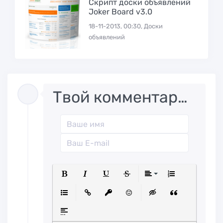
Скрипт доски объявлений
Joker Board v3.0
18-11-2013, 00:30, Доски
объявлений
Твой комментарий..
Полужирный
Курсив
Подчеркнутый
Зачеркнутый
Выравниван
Нумерованн
Маркированный список
Вставить ссылку
Вставить защищенную ссылк
Вставить смайлик
Вставка скрытого
Вставка ци