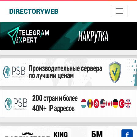
DIRECTORYWEB
русские сериалы